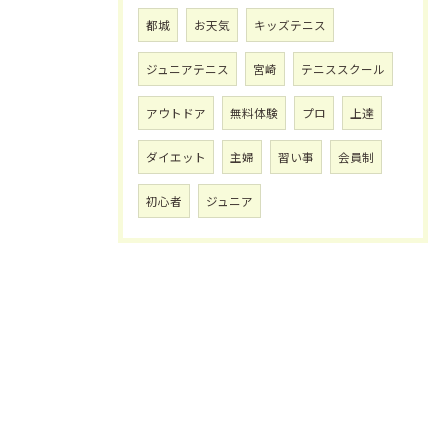
都城
お天気
キッズテニス
ジュニアテニス
宮崎
テニススクール
アウトドア
無料体験
プロ
上達
ダイエット
主婦
習い事
会員制
初心者
ジュニア