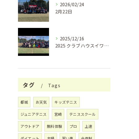
2026/02/24
2月22日
2025/12/16
2025 クラブハウスイワキリ クリスマスフェス🎄
タグ
Tags
都城
お天気
キッズテニス
ジュニアテニス
宮崎
テニススクール
アウトドア
無料体験
プロ
上達
ダイエット
主婦
習い事
会員制