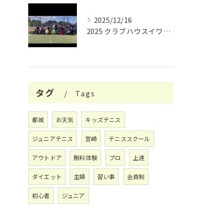
2025/12/16
2025 クラブハウスイワキリ クリスマスフェス🎄
タグ
Tags
都城
お天気
キッズテニス
ジュニアテニス
宮崎
テニススクール
アウトドア
無料体験
プロ
上達
ダイエット
主婦
習い事
会員制
初心者
ジュニア