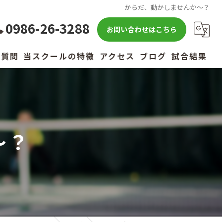
からだ、動かしませんか〜？
0986-26-3288
お問い合わせはこちら
る質問
当スクールの特徴
アクセス
ブログ
試合結果
キッズ
小学生
〜？
中学生
高校生
社会人