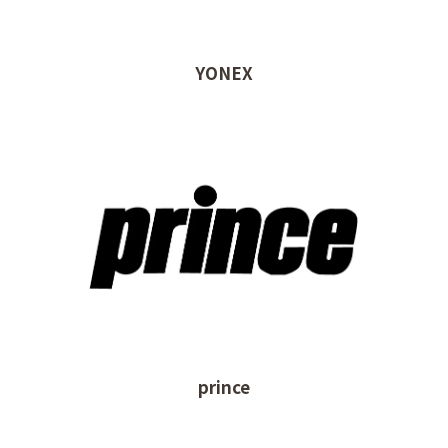
YONEX
prince