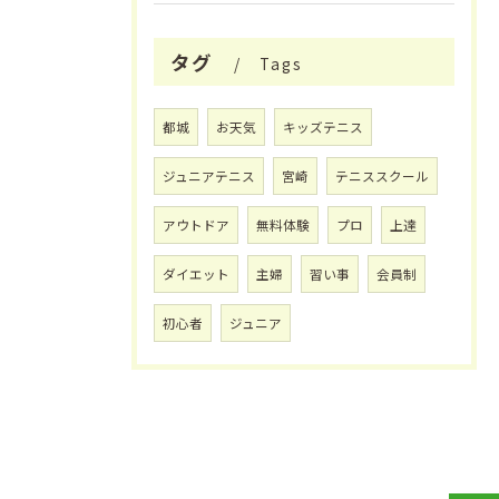
タグ
Tags
都城
お天気
キッズテニス
ジュニアテニス
宮崎
テニススクール
アウトドア
無料体験
プロ
上達
ダイエット
主婦
習い事
会員制
初心者
ジュニア