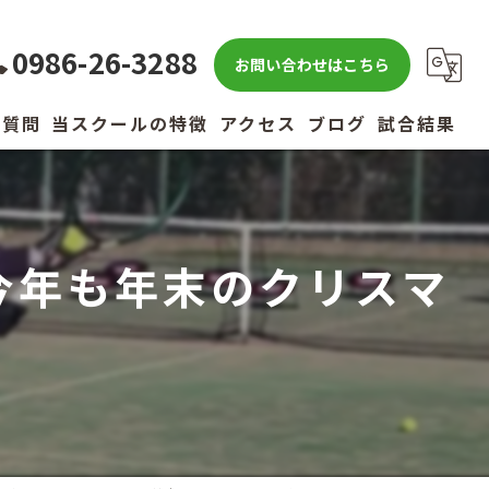
0986-26-3288
お問い合わせはこちら
る質問
当スクールの特徴
アクセス
ブログ
試合結果
キッズ
小学生
今年も年末のクリスマ
中学生
高校生
社会人