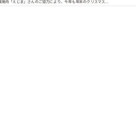
城焼肉「えじま」さんのご協力により、今年も年末のクリスマス...