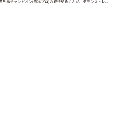
鹿児島チャンピオン(自称プロ)の狩行紀希くんが、デモンストレ...